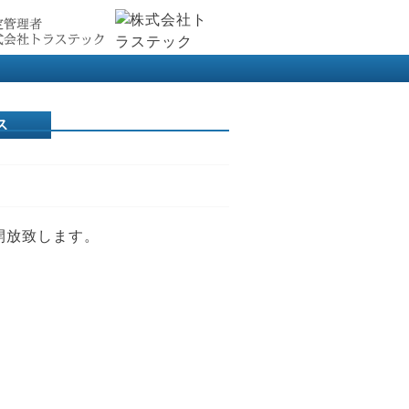
ス
般開放致します。