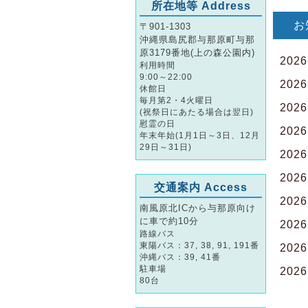
所在地等 Address
お
〒901-1303
沖縄県島尻郡与那原町与那
原3179番地(上の森公園内)
2026
利用時間
9:00～22:00
2026
休館日
毎月第2・4火曜日
2026
(祝祭日にあたる場合は翌日)
慰霊の日
2026
年末年始(1月1日～3日、12月
29日～31日)
2026
2026
交通案内 Access
2026
南風原北ICから与那原向け
に車で約10分
2026
路線バス
東陽バス：37, 38, 91, 191番
2026
沖縄バス：39, 41番
駐車場
2026
80台