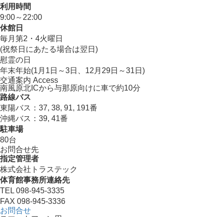
利用時間
9:00～22:00
休館日
毎月第2・4火曜日
(祝祭日にあたる場合は翌日)
慰霊の日
年末年始(1月1日～3日、12月29日～31日)
交通案内 Access
南風原北ICから与那原向けに車で約10分
路線バス
東陽バス：37, 38, 91, 191番
沖縄バス：39, 41番
駐車場
80台
お問合せ先
指定管理者
株式会社トラステック
体育館事務所連絡先
TEL 098-945-3335
FAX 098-945-3336
お問合せ