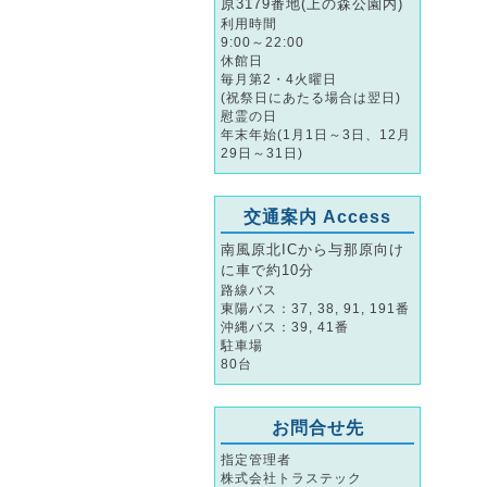
原3179番地(上の森公園内)
利用時間
9:00～22:00
休館日
毎月第2・4火曜日
(祝祭日にあたる場合は翌日)
慰霊の日
年末年始(1月1日～3日、12月
29日～31日)
交通案内 Access
南風原北ICから与那原向け
に車で約10分
路線バス
東陽バス：37, 38, 91, 191番
沖縄バス：39, 41番
駐車場
80台
お問合せ先
指定管理者
株式会社トラステック