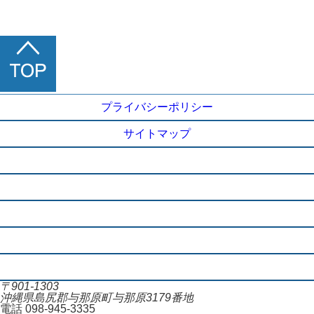
プライバシーポリシー
サイトマップ
施設概要
ご利用に当たって
アクセス
お知らせ一覧
お問合せ
〒901-1303
沖縄県島尻郡与那原町与那原3179番地
電話 098-945-3335