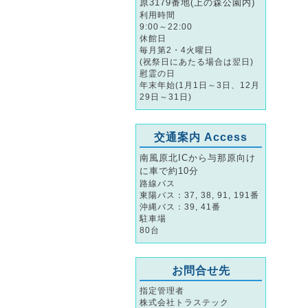
原3179番地(上の森公園内)
利用時間
9:00～22:00
休館日
毎月第2・4火曜日
(祝祭日にあたる場合は翌日)
慰霊の日
年末年始(1月1日～3日、12月
29日～31日)
交通案内 Access
南風原北ICから与那原向け
に車で約10分
路線バス
東陽バス：37, 38, 91, 191番
沖縄バス：39, 41番
駐車場
80台
お問合せ先
指定管理者
株式会社トラステック