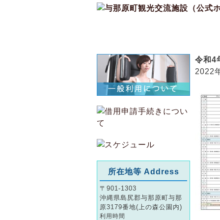
ホーム
令和4
2022
所在地等 Address
〒901-1303
沖縄県島尻郡与那原町与那
原3179番地(上の森公園内)
利用時間