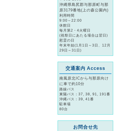
沖縄県島尻郡与那原町与那
原3179番地(上の森公園内)
利用時間
9:00～22:00
休館日
毎月第2・4火曜日
(祝祭日にあたる場合は翌日)
慰霊の日
年末年始(1月1日～3日、12月
29日～31日)
交通案内 Access
南風原北ICから与那原向け
に車で約10分
路線バス
東陽バス：37, 38, 91, 191番
沖縄バス：39, 41番
駐車場
80台
お問合せ先