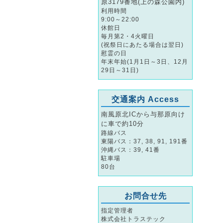
原3179番地(上の森公園内)
利用時間
9:00～22:00
休館日
毎月第2・4火曜日
(祝祭日にあたる場合は翌日)
慰霊の日
年末年始(1月1日～3日、12月
29日～31日)
交通案内 Access
南風原北ICから与那原向け
に車で約10分
路線バス
東陽バス：37, 38, 91, 191番
沖縄バス：39, 41番
駐車場
80台
お問合せ先
指定管理者
株式会社トラステック