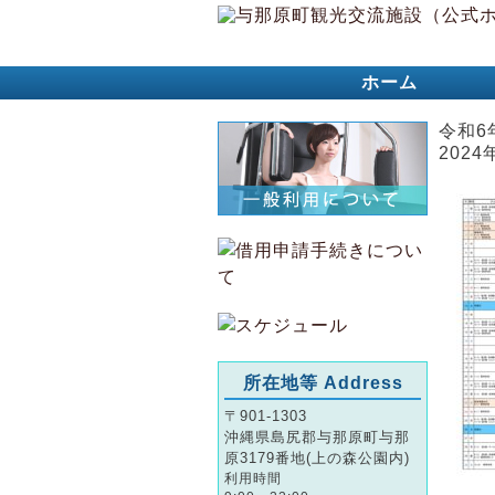
ホーム
令和6
2024
所在地等 Address
〒901-1303
沖縄県島尻郡与那原町与那
原3179番地(上の森公園内)
利用時間