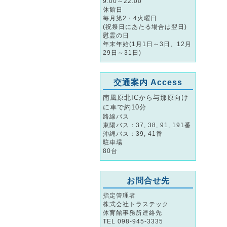
9:00～22:00
休館日
毎月第2・4火曜日
(祝祭日にあたる場合は翌日)
慰霊の日
年末年始(1月1日～3日、12月
29日～31日)
交通案内 Access
南風原北ICから与那原向け
に車で約10分
路線バス
東陽バス：37, 38, 91, 191番
沖縄バス：39, 41番
駐車場
80台
お問合せ先
指定管理者
株式会社トラステック
体育館事務所連絡先
TEL 098-945-3335