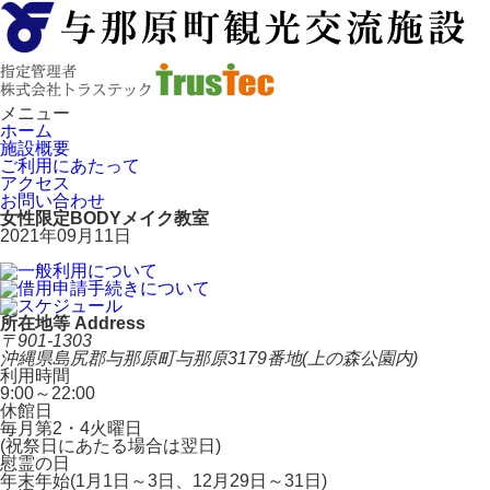
メニュー
ホーム
施設概要
ご利用にあたって
アクセス
お問い合わせ
女性限定BODYメイク教室
2021年09月11日
所在地等 Address
〒901-1303
沖縄県島尻郡与那原町与那原3179番地(上の森公園内)
利用時間
9:00～22:00
休館日
毎月第2・4火曜日
(祝祭日にあたる場合は翌日)
慰霊の日
年末年始(1月1日～3日、12月29日～31日)