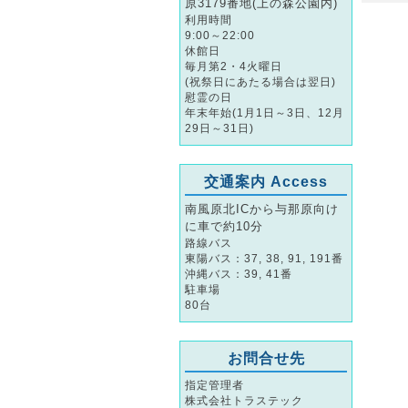
原3179番地(上の森公園内)
利用時間
9:00～22:00
休館日
毎月第2・4火曜日
(祝祭日にあたる場合は翌日)
慰霊の日
年末年始(1月1日～3日、12月
29日～31日)
交通案内 Access
南風原北ICから与那原向け
に車で約10分
路線バス
東陽バス：37, 38, 91, 191番
沖縄バス：39, 41番
駐車場
80台
お問合せ先
指定管理者
株式会社トラステック