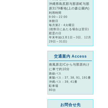
沖縄県島尻郡与那原町与那
原3179番地(上の森公園内)
利用時間
9:00～22:00
休館日
毎月第2・4火曜日
(祝祭日にあたる場合は翌日)
慰霊の日
年末年始(1月1日～3日、12月
29日～31日)
交通案内 Access
南風原北ICから与那原向け
に車で約10分
路線バス
東陽バス：37, 38, 91, 191番
沖縄バス：39, 41番
駐車場
80台
お問合せ先