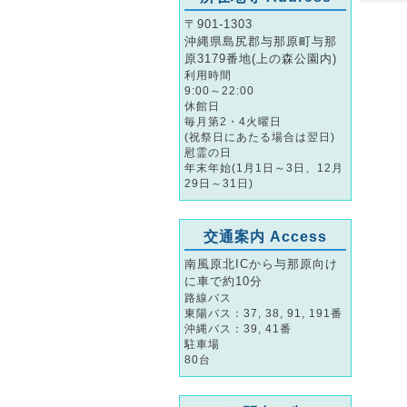
〒901-1303
沖縄県島尻郡与那原町与那
原3179番地(上の森公園内)
利用時間
9:00～22:00
休館日
毎月第2・4火曜日
(祝祭日にあたる場合は翌日)
慰霊の日
年末年始(1月1日～3日、12月
29日～31日)
交通案内 Access
南風原北ICから与那原向け
に車で約10分
路線バス
東陽バス：37, 38, 91, 191番
沖縄バス：39, 41番
駐車場
80台