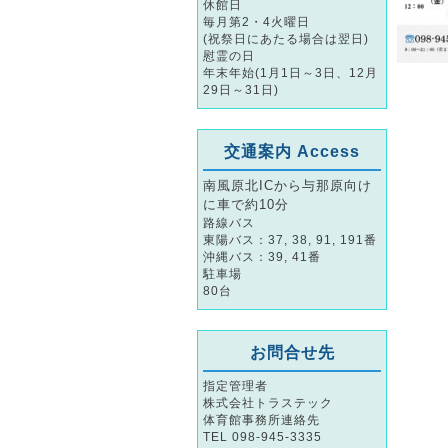
休館日
毎月第2・4火曜日
(祝祭日にあたる場合は翌日)
慰霊の日
年末年始(1月1日～3日、12月
29日～31日)
交通案内 Access
南風原北ICから与那原向け
に車で約10分
路線バス
東陽バス：37, 38, 91, 191番
沖縄バス：39, 41番
駐車場
80台
お問合せ先
指定管理者
株式会社トラステック
体育館事務所連絡先
TEL 098-945-3335