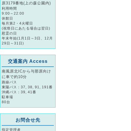
原3179番地(上の森公園内)
利用時間
9:00～22:00
休館日
毎月第2・4火曜日
(祝祭日にあたる場合は翌日)
慰霊の日
年末年始(1月1日～3日、12月
29日～31日)
交通案内 Access
南風原北ICから与那原向け
に車で約10分
路線バス
東陽バス：37, 38, 91, 191番
沖縄バス：39, 41番
駐車場
80台
お問合せ先
指定管理者