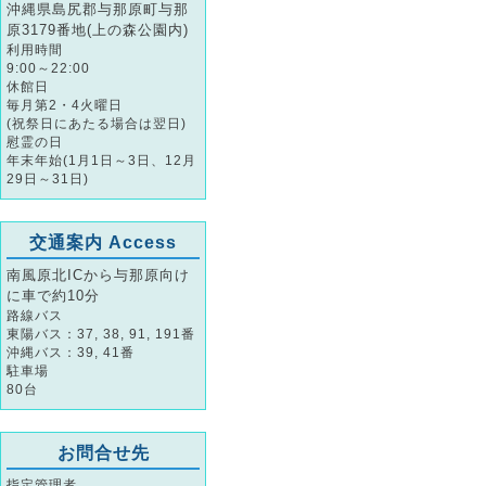
沖縄県島尻郡与那原町与那
原3179番地(上の森公園内)
利用時間
9:00～22:00
休館日
毎月第2・4火曜日
(祝祭日にあたる場合は翌日)
慰霊の日
年末年始(1月1日～3日、12月
29日～31日)
交通案内 Access
南風原北ICから与那原向け
に車で約10分
路線バス
東陽バス：37, 38, 91, 191番
沖縄バス：39, 41番
駐車場
80台
お問合せ先
指定管理者