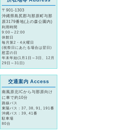
〒901-1303
沖縄県島尻郡与那原町与那
原3179番地(上の森公園内)
利用時間
9:00～22:00
休館日
毎月第2・4火曜日
(祝祭日にあたる場合は翌日)
慰霊の日
年末年始(1月1日～3日、12月
29日～31日)
交通案内 Access
南風原北ICから与那原向け
に車で約10分
路線バス
東陽バス：37, 38, 91, 191番
沖縄バス：39, 41番
駐車場
80台