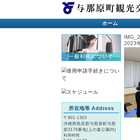
ホーム
IMG_
2023
所在地等 Address
〒901-1303
沖縄県島尻郡与那原町与那
原3179番地(上の森公園内)
利用時間