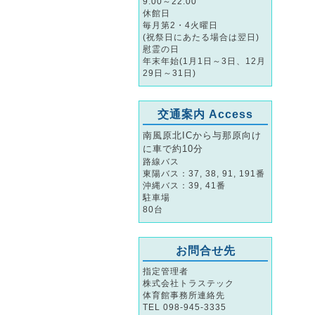
9:00～22:00
休館日
毎月第2・4火曜日
(祝祭日にあたる場合は翌日)
慰霊の日
年末年始(1月1日～3日、12月
29日～31日)
交通案内 Access
南風原北ICから与那原向け
に車で約10分
路線バス
東陽バス：37, 38, 91, 191番
沖縄バス：39, 41番
駐車場
80台
お問合せ先
指定管理者
株式会社トラステック
体育館事務所連絡先
TEL 098-945-3335