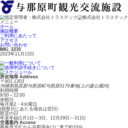
メニュー
ホーム
施設概要
ご利用にあたって
アクセス
お問い合わせ
IMG_3235
2023年11月13日
所在地等 Address
〒901-1303
沖縄県島尻郡与那原町与那原3179番地(上の森公園内)
利用時間
9:00～22:00
休館日
毎月第2・4火曜日
(祝祭日にあたる場合は翌日)
慰霊の日
年末年始(1月1日～3日、12月29日～31日)
交通案内 Access
南風原北ICから与那原向けに車で約10分