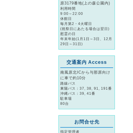
原3179番地(上の森公園内)
利用時間
9:00～22:00
休館日
毎月第2・4火曜日
(祝祭日にあたる場合は翌日)
慰霊の日
年末年始(1月1日～3日、12月
29日～31日)
交通案内 Access
南風原北ICから与那原向け
に車で約10分
路線バス
東陽バス：37, 38, 91, 191番
沖縄バス：39, 41番
駐車場
80台
お問合せ先
指定管理者