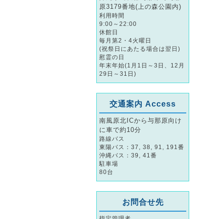
原3179番地(上の森公園内)
利用時間
9:00～22:00
休館日
毎月第2・4火曜日
(祝祭日にあたる場合は翌日)
慰霊の日
年末年始(1月1日～3日、12月
29日～31日)
交通案内 Access
南風原北ICから与那原向け
に車で約10分
路線バス
東陽バス：37, 38, 91, 191番
沖縄バス：39, 41番
駐車場
80台
お問合せ先
指定管理者