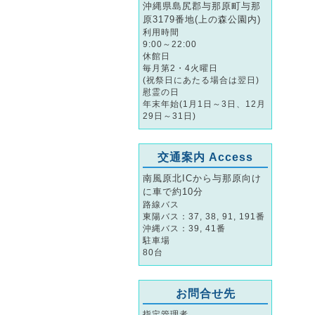
沖縄県島尻郡与那原町与那
原3179番地(上の森公園内)
利用時間
9:00～22:00
休館日
毎月第2・4火曜日
(祝祭日にあたる場合は翌日)
慰霊の日
年末年始(1月1日～3日、12月
29日～31日)
交通案内 Access
南風原北ICから与那原向け
に車で約10分
路線バス
東陽バス：37, 38, 91, 191番
沖縄バス：39, 41番
駐車場
80台
お問合せ先
指定管理者