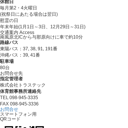
休館日
毎月第2・4火曜日
(祝祭日にあたる場合は翌日)
慰霊の日
年末年始(1月1日～3日、12月29日～31日)
交通案内 Access
南風原北ICから与那原向けに車で約10分
路線バス
東陽バス：37, 38, 91, 191番
沖縄バス：39, 41番
駐車場
80台
お問合せ先
指定管理者
株式会社トラステック
体育館事務所連絡先
TEL 098-945-3335
FAX 098-945-3336
お問合せ
スマートフォン用
QRコード