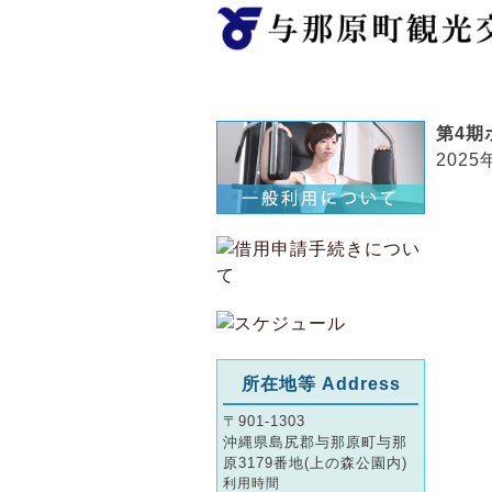
ホーム
第4期
2025
所在地等 Address
〒901-1303
沖縄県島尻郡与那原町与那
原3179番地(上の森公園内)
利用時間